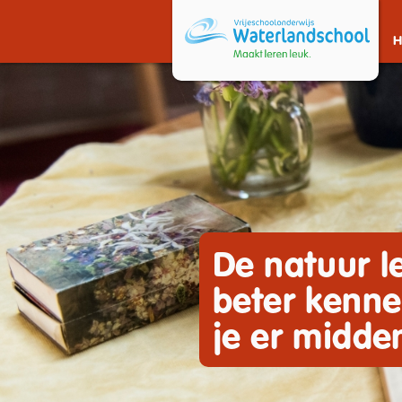
De natuur le
beter kenne
je er midden