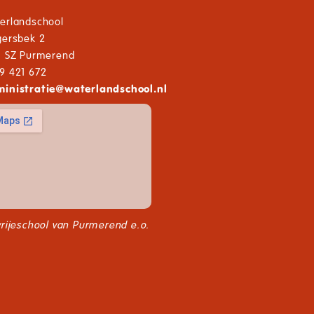
erlandschool
gersbek 2
1 SZ Purmerend
9 421 672
inistratie
@
waterlandschool.nl
vrijeschool van Purmerend e.o.