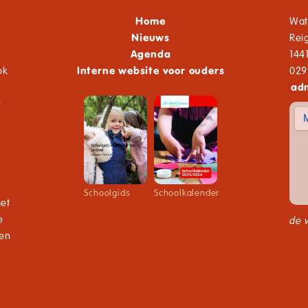
Home
Wat
Nieuws
Rei
Agenda
144
ok
Interne website voor ouders
029
adm
t
Schoolgids
Schoolkalender
net
e
de 
den