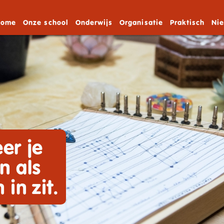
Home
Onze school
Onderwijs
Organisatie
Praktisch
Ni
er je
n als
 in zit.