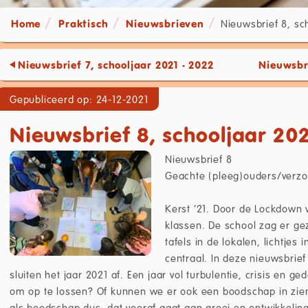
Home
Praktisch
Nieuwsbrieven
Nieuwsbrief 8, sc
Nieuwsbrief 7, schooljaar 2021 - 2022
Nieuwsbri
Gepubliceerd op: 24-12-2021
Nieuwsbrief 8, schooljaar 202
Nieuwsbrief 8
Geachte (pleeg)ouders/verzo
Kerst ’21. Door de Lockdown 
klassen. De school zag er geze
tafels in de lokalen, lichtjes 
centraal. In deze nieuwsbrie
sluiten het jaar 2021 af. Een jaar vol turbulentie, crisis en 
om op te lossen? Of kunnen we er ook een boodschap in zien 
als boodschap dus, dat vooraf gaat aan groei en ontwikkeling