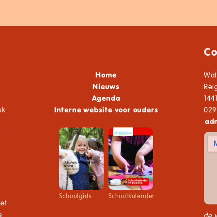
Co
Home
Wat
Nieuws
Rei
Agenda
144
ok
Interne website voor ouders
029
adm
t
Schoolgids
Schoolkalender
net
e
de 