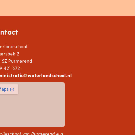
ntact
erlandschool
gersbek 2
1 SZ Purmerend
9 421 672
inistratie
@
waterlandschool.nl
vrijeschool van Purmerend e.o.