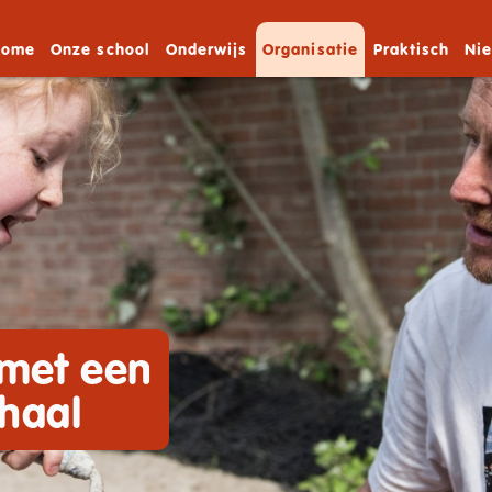
Home
Onze school
Onderwijs
Organisatie
Praktisch
Ni
 met een
haal