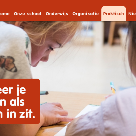
Home
Onze school
Onderwijs
Organisatie
Praktisch
Ni
er je
n als
 in zit.