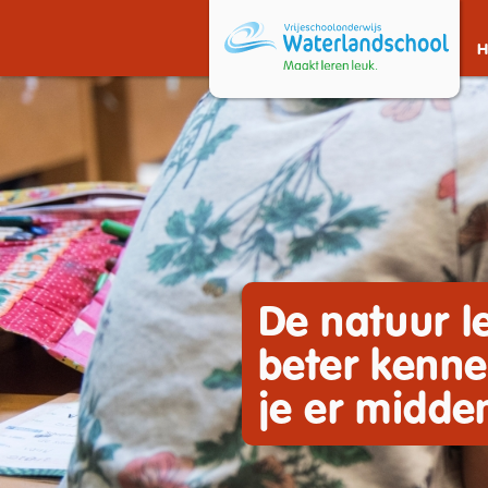
De natuur le
beter kenne
je er midden