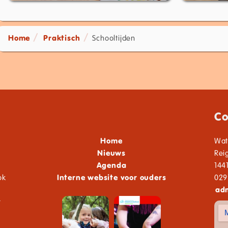
Home
Praktisch
Schooltijden
Co
Home
Wat
Nieuws
Rei
Agenda
144
ok
Interne website voor ouders
029
adm
t