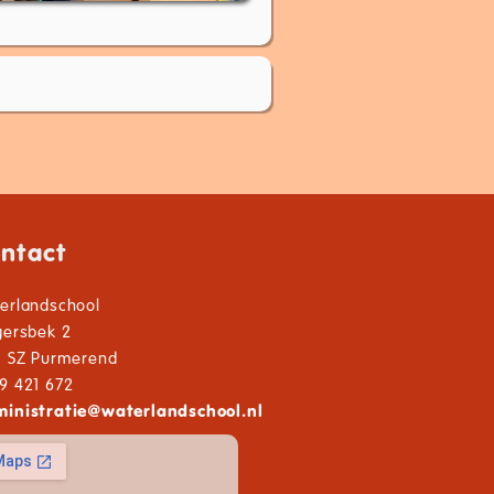
ntact
erlandschool
gersbek 2
1 SZ Purmerend
9 421 672
inistratie
@
waterlandschool.nl