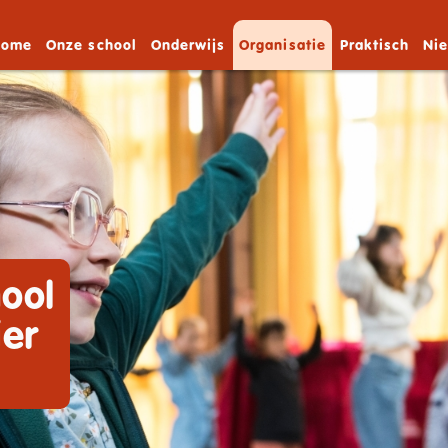
Home
Onze school
Onderwijs
Organisatie
Praktisch
Ni
ool
ier