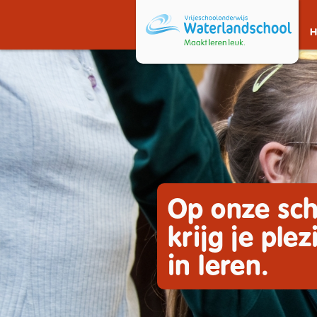
Op onze sch
krijg je plez
in leren.