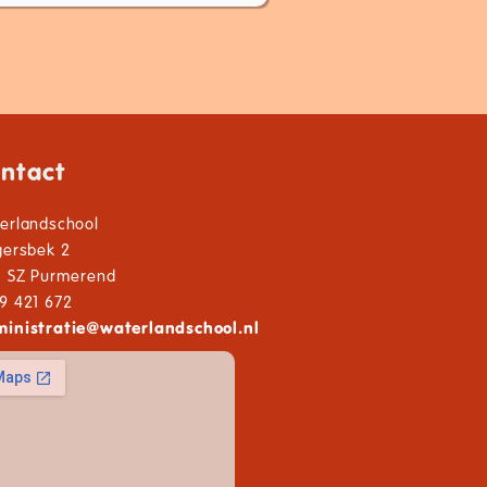
ntact
erlandschool
gersbek 2
1 SZ Purmerend
9 421 672
inistratie
@
waterlandschool.nl