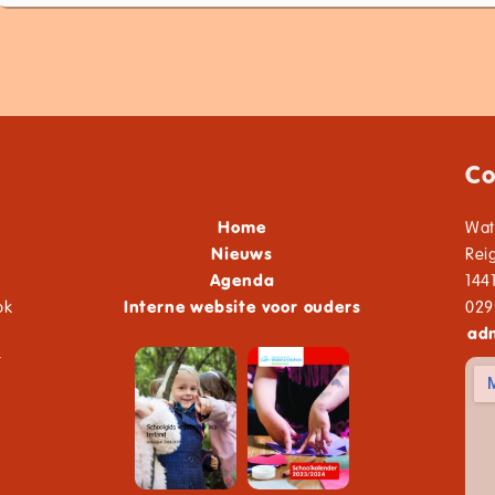
Co
Home
Wat
Nieuws
Rei
Agenda
144
ok
Interne website voor ouders
029
adm
t