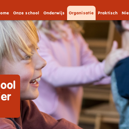
Home
Onze school
Onderwijs
Organisatie
Praktisch
Ni
ool
ier