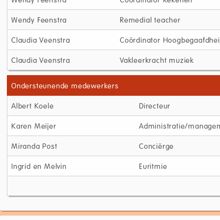
Wendy Feenstra
Remedial teacher
Claudia Veenstra
Coördinator Hoogbegaafdhe
Claudia Veenstra
Vakleerkracht muziek
Ondersteunende medewerkers
Albert Koele
Directeur
Karen Meijer
Administratie/managem
Miranda Post
Conciërge
Ingrid en Melvin
Euritmie