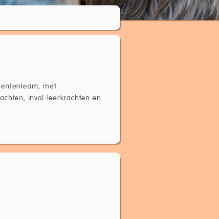
ocententeam, met
achten, inval-leerkrachten en