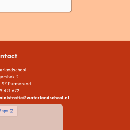
ntact
erlandschool
gersbek 2
1 SZ Purmerend
9 421 672
inistratie
@
waterlandschool.nl