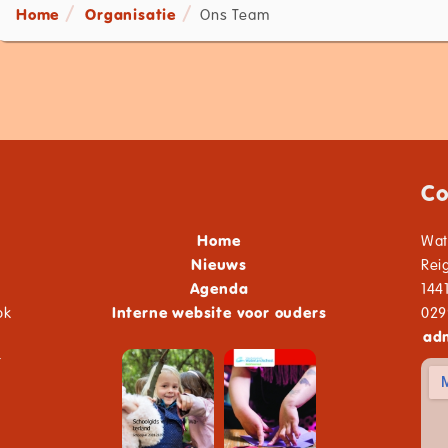
Home
Organisatie
Ons Team
Co
Home
Wat
Nieuws
Rei
Agenda
144
ok
Interne website voor ouders
029
adm
t