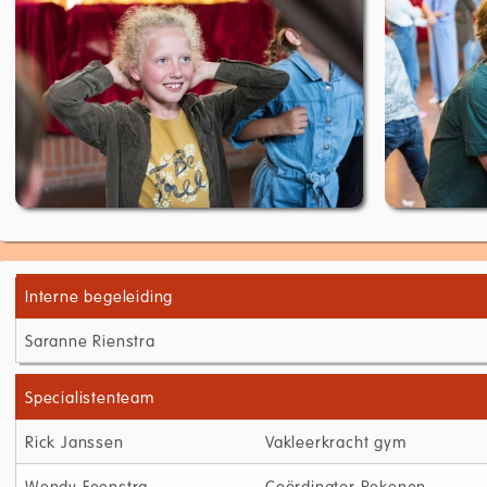
Interne begeleiding
Saranne Rienstra
Specialistenteam
Rick Janssen
Vakleerkracht gym
Wendy Feenstra
Coördinator Rekenen